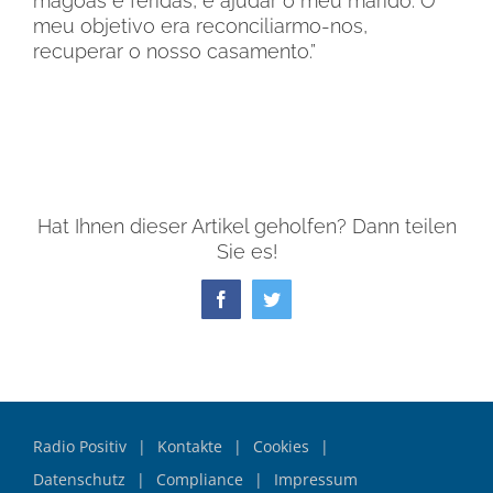
mágoas e feridas, e ajudar o meu marido. O
meu objetivo era reconciliarmo-nos,
recuperar o nosso casamento.”
Hat Ihnen dieser Artikel geholfen? Dann teilen
Sie es!
Facebook
Twitter
Radio Positiv
Kontakte
Cookies
Datenschutz
Compliance
Impressum