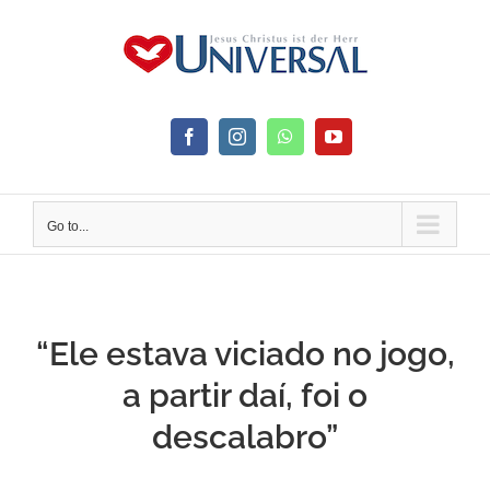
Skip
to
content
Facebook
Instagram
WhatsApp
YouTube
Go to...
“Ele estava viciado no jogo,
a partir daí, foi o
descalabro”