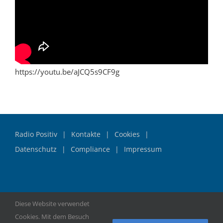
https://youtu.be/aJCQ5s9CF9g
Radio Positiv
Kontakte
Cookies
Datenschutz
Compliance
Impressum
Diese Website verwendet
© Copyright
2026 | Hilfszentrum Universal | Alle Rechte
Cookies. Mit dem Besuch
vorbehalten