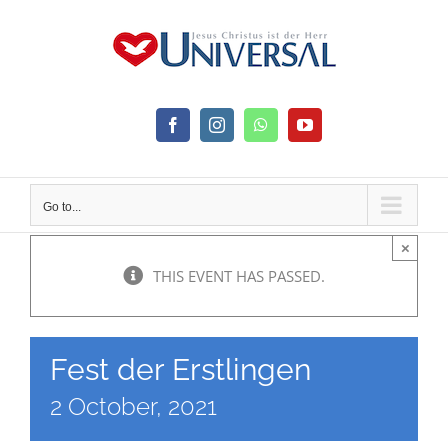
Skip
to
content
Facebook
Instagram
WhatsApp
YouTube
Go to...
×
THIS EVENT HAS PASSED.
Fest der Erstlingen
2 October, 2021