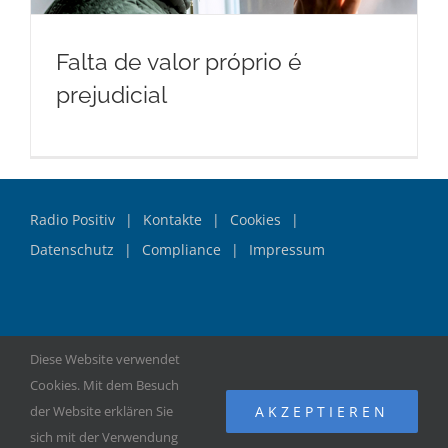
Falta de valor próprio é
prejudicial
Radio Positiv
Kontakte
Cookies
Datenschutz
Compliance
Impressum
Diese Website verwendet
© Copyright
2026 | Hilfszentrum Universal | Alle Rechte
Cookies. Mit dem Besuch
vorbehalten
AKZEPTIEREN
der Website erklären Sie
sich mit der Verwendung
Facebook
Instagram
WhatsApp
YouTube